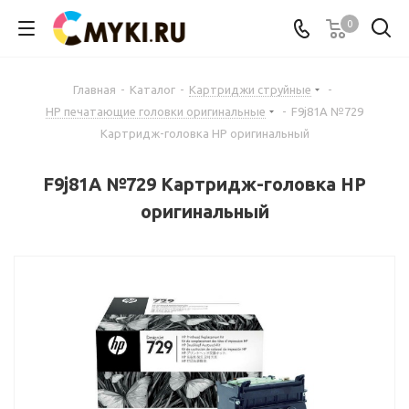
0
Главная
-
Каталог
-
Картриджи струйные
-
HP печатающие головки оригинальные
-
F9j81A №729
Картридж-головка HP оригинальный
F9j81A №729 Картридж-головка HP
оригинальный