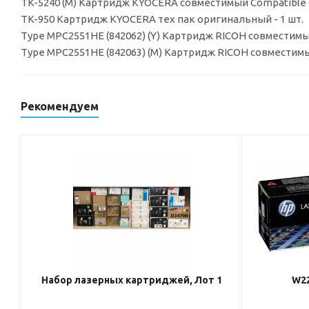
TK-5240 (M) Картридж KYOCERA совместимый Compatible O
TK-950 Картридж KYOCERA тех пак оригинальный - 1 шт.
Type MPC2551HE (842062) (Y) Картридж RICOH совместимый
Type MPC2551HE (842063) (M) Картридж RICOH совместимы
Рекомендуем
Набор лазерных картриджей, Лот 1
W22