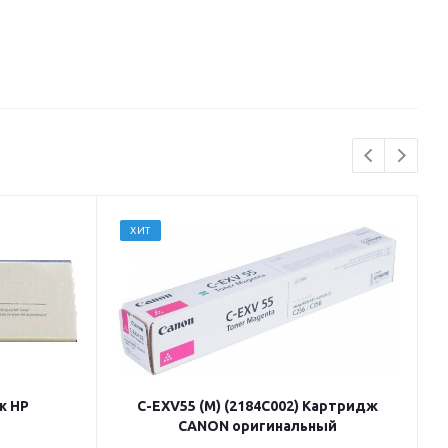
ХИТ
ж HP
C-EXV55 (M) (2184C002) Картридж
CANON оригинальный