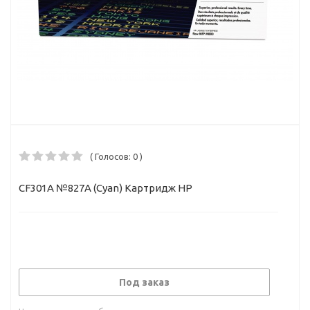
( Голосов: 0 )
CF301A №827A (Cyan) Картридж HP
Под заказ