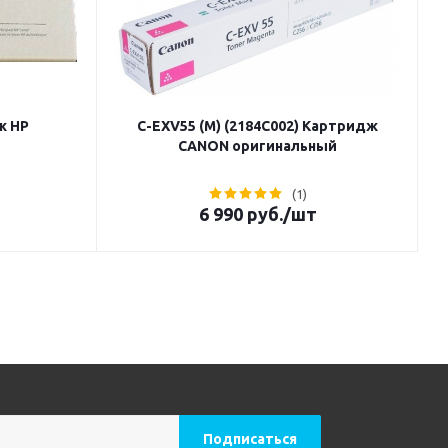
ж HP
C-EXV55 (M) (2184C002) Картридж
CANON оригинальный
(1)
6 990
руб.
/шт