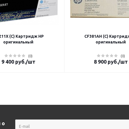
11X (C) Картридж HP
CF381AH (C) Картрид
оригинальный
оригинальный
(0)
(0)
9 400
руб.
/шт
8 900
руб.
/шт
 о