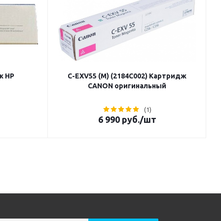
ж HP
C-EXV55 (M) (2184C002) Картридж
CANON оригинальный
(1)
6 990
руб.
/шт