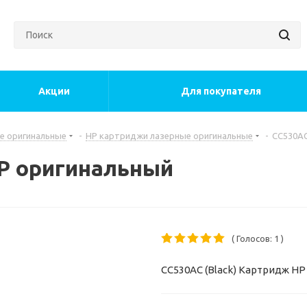
Акции
Для покупателя
е оригинальные
-
HP картриджи лазерные оригинальные
-
CC530AC
P оригинальный
( Голосов: 1 )
CC530AC (Black) Картридж HP