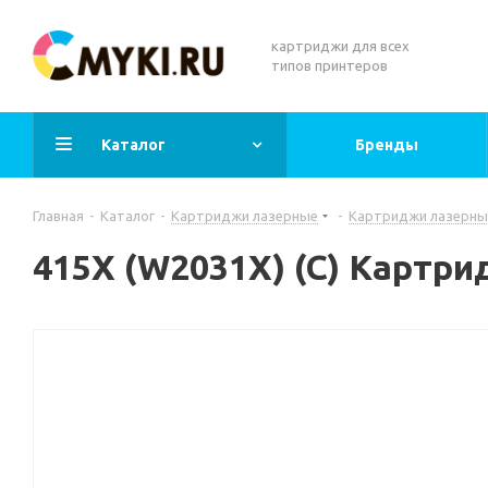
картриджи для всех
типов принтеров
Каталог
Бренды
Главная
-
Каталог
-
Картриджи лазерные
-
Картриджи лазерны
415X (W2031X) (C) Картр