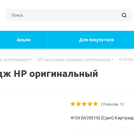
Акции
Для покупателя
е оригинальные
-
HP картриджи лазерные оригинальные
-
415X (W
идж HP оригинальный
( Голосов: 1 )
415X (W2031X) (Сyan) Картрид