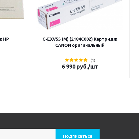
ж HP
C-EXV55 (M) (2184C002) Картридж
CANON оригинальный
(1)
6 990
руб.
/шт