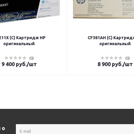
11X (C) Картридж HP
CF381AH (C) Картрид
оригинальный
оригинальный
(0)
(0)
9 400
руб.
/шт
8 900
руб.
/шт
 о