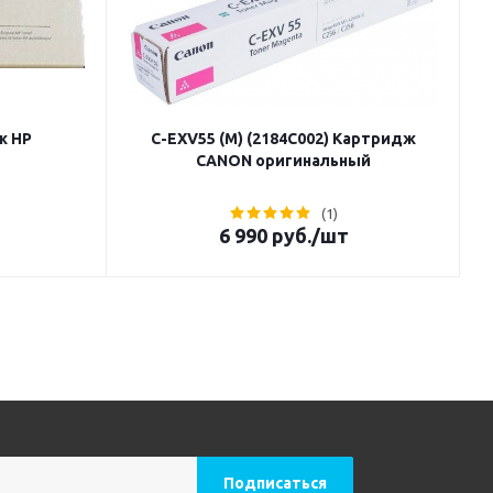
ж HP
C-EXV55 (M) (2184C002) Картридж
CANON оригинальный
(1)
6 990
руб.
/шт