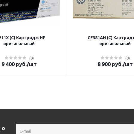
11X (C) Картридж HP
CF381AH (C) Картрид
оригинальный
оригинальный
(0)
(0)
9 400
руб.
/шт
8 900
руб.
/шт
 о