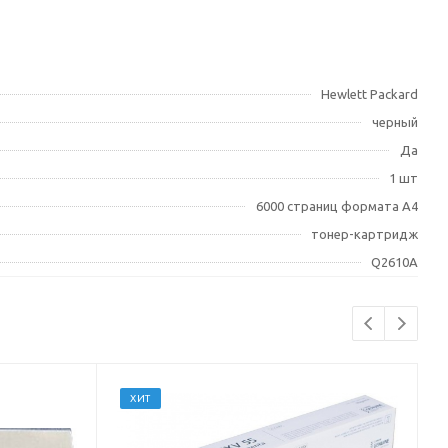
Hewlett Packard
черный
Да
1 шт
6000 страниц формата А4
тонер-картридж
Q2610A
ХИТ