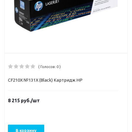
( Голосов: 0 )
CF210X №131X (Black) Картридж HP
8 215
руб.
/шт
В корзину