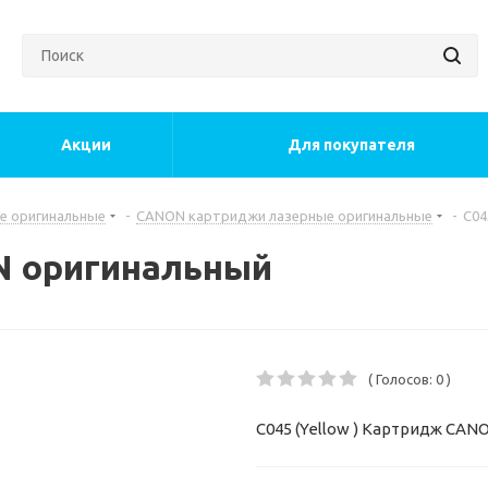
Акции
Для покупателя
е оригинальные
-
CANON картриджи лазерные оригинальные
-
C04
N оригинальный
( Голосов: 0 )
C045 (Yellow ) Картридж CAN