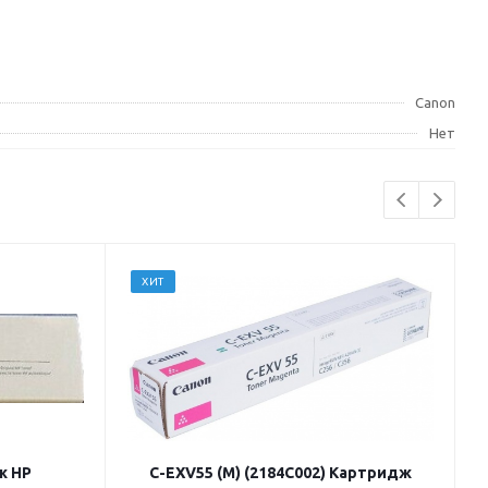
Canon
Нет
ХИТ
ж HP
C-EXV55 (M) (2184C002) Картридж