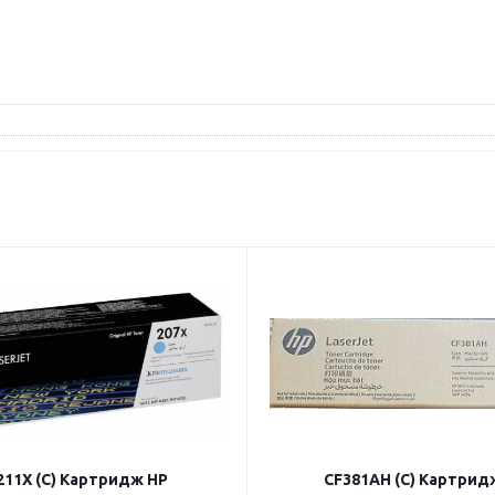
11X (C) Картридж HP
CF381AH (C) Картрид