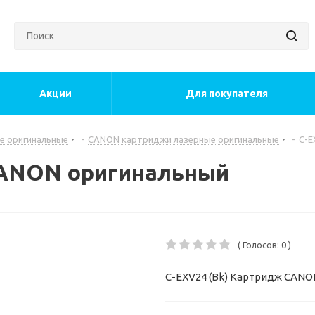
Акции
Для покупателя
е оригинальные
-
CANON картриджи лазерные оригинальные
-
C-E
CANON оригинальный
( Голосов: 0 )
C-EXV24 (Bk) Картридж CAN