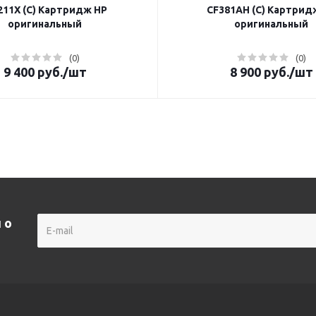
11X (C) Картридж HP
CF381AH (C) Картрид
оригинальный
оригинальный
(0)
(0)
9 400
руб.
/шт
8 900
руб.
/шт
 о