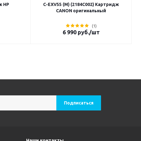
ж HP
C-EXV55 (M) (2184C002) Картридж
CANON оригинальный
(1)
6 990
руб.
/шт
Наши контакты