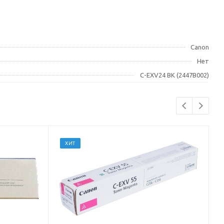
Canon
Нет
C-EXV24 BK (2447B002)
ХИТ