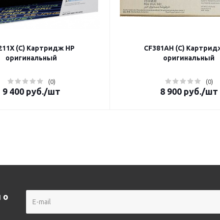
11X (C) Картридж HP
CF381AH (C) Картрид
оригинальный
оригинальный
(0)
(0)
9 400
руб.
/шт
8 900
руб.
/шт
 о