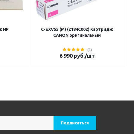
ж HP
C-EXV55 (M) (2184C002) Картридж
CANON оригинальный
(1)
6 990
руб.
/шт