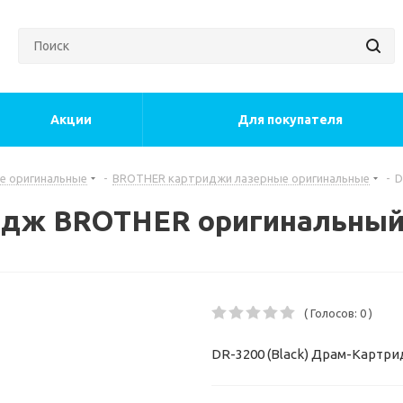
Акции
Для покупателя
е оригинальные
-
BROTHER картриджи лазерные оригинальные
-
D
ридж BROTHER оригинальны
( Голосов: 0 )
DR-3200 (Black) Драм-Картр